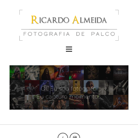
Oi. Eu sou fotógrafo.
Eu capturo
momentos
arte
.